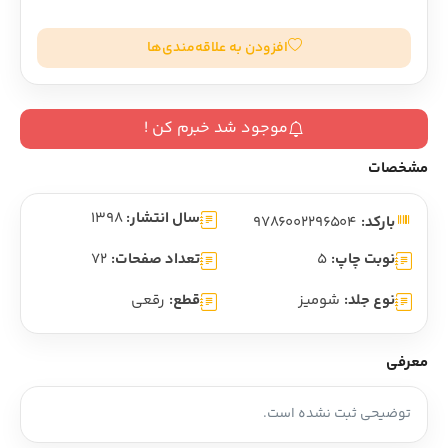
افزودن به علاقه‌مندی‌ها
موجود شد خبرم کن !
مشخصات
سال انتشار:
1398
بارکد:
9786002296504
نوبت چاپ:
5
تعداد صفحات:
72
نوع جلد:
شومیز
قطع:
رقعی
معرفی
توضیحی ثبت نشده است.