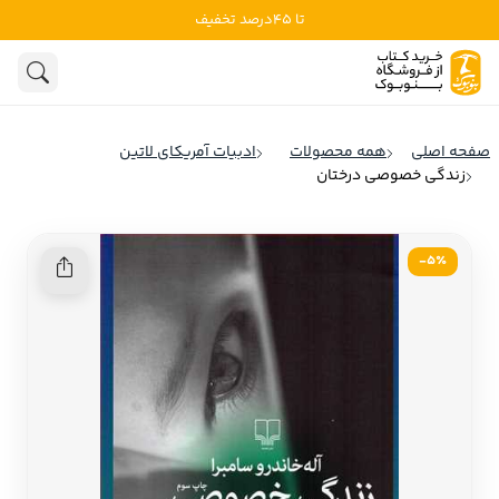
تا 45درصد تخفیف
ادبیات
ادبیات ملل
هنوز جستجویی انجام نشده است.
هنر
ادبیات ایران
صفحه اصلی
همه محصولات
ادبیات آمریکای لاتین
ادبیات آمریکا
زندگی خصوصی درختان
روانشناسی
ادبیات انگلیس
تاریخ و سیاست
ادبیات فرانسه
5٪-
ادبیات ایتالیا
نشریات
ادبیات روسیه
کودک و نوجوان
ادبیات آمریکای لاتین
علوم اجتماعی
ادبیات آلمان
ادبیات ترکیه
فلسفه
ادبیات آسیا