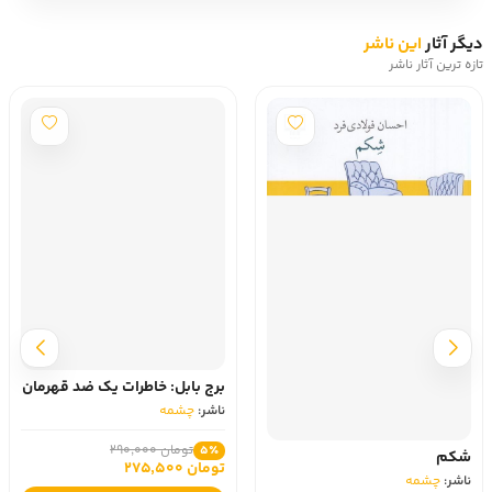
دیگر آثار
این ناشر
تازه ترین آثار ناشر
برج بابل: خاطرات یک ضد قهرمان
ناشر:
چشمه
تومان 290,000
5٪
شکم
تومان 275,500
ناشر:
چشمه