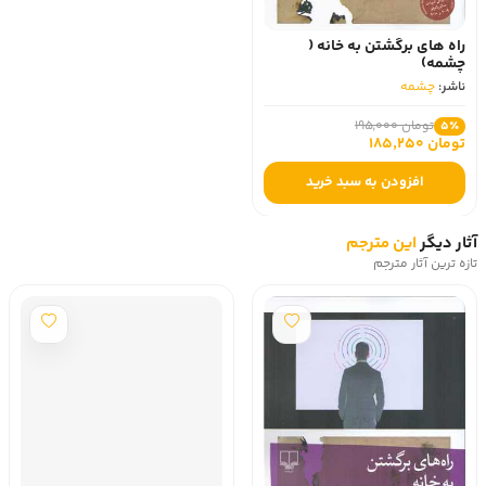
راه های برگشتن به خانه (
چشمه)
ناشر:
چشمه
تومان 195,000
5٪
تومان 185,250
افزودن به سبد خرید
آثار دیگر
این مترجم
تازه ترین آثار مترجم