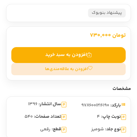
پیشنهاد بنوبوک
تومان 730,000
افزودن به سبد خرید
افزودن به علاقه‌مندی‌ها
مشخصات
سال انتشار:
1396
بارکد:
9786001216190
نوبت چاپ:
4
تعداد صفحات:
540
نوع جلد:
شومیز
قطع:
رقعی