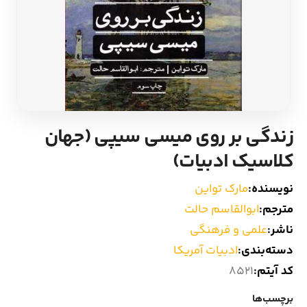
ادیان و اساطیر
سایر کشورهای اروپا
زبان خارجی
داستان کوتاه
مرجع و علمی
شعر و متون کهن
زندگی بر روی میسی سیپی (جهان
ادبیات
کلاسیک ادبیات)
زندگینامه
نویسنده:
مارک تواین
مترجم:
ابوالقاسم حالت
ادبیات نمایشی
ناشر:
علمی و فرهنگی
دسته‌بندی:
ادبیات آمریکا
کد آیتم:
8521
برچسب‌ها