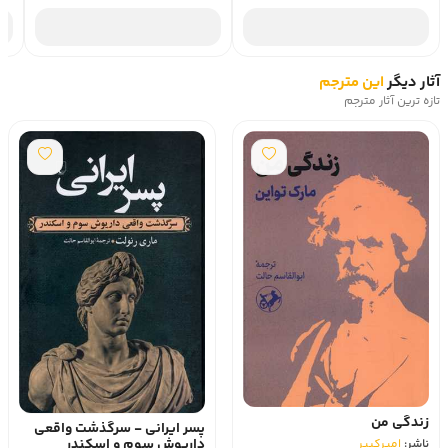
آثار دیگر
این مترجم
تازه ترین آثار مترجم
زندگی من
پسر ایرانی - سرگذشت واقعی
داریوش سوم و اسکندر
ناشر:
امیرکبیر