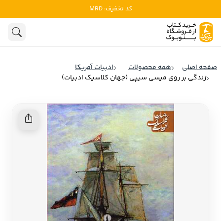
کد تخفیف: MRD
ادبیات
ادبیات ملل
هنوز جستجویی انجام نشده است.
هنر
ادبیات ایران
صفحه اصلی
همه محصولات
ادبیات آمریکا
ادبیات آمریکا
زندگی بر روی میسی سیپی (جهان کلاسیک ادبیات)
روانشناسی
ادبیات انگلیس
تاریخ و سیاست
ادبیات فرانسه
ادبیات ایتالیا
نشریات
ادبیات روسیه
کودک و نوجوان
ادبیات آمریکای لاتین
علوم اجتماعی
ادبیات آلمان
ادبیات ترکیه
فلسفه
ادبیات آسیا