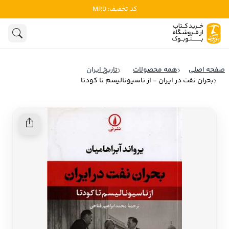
کد تخفیف: MRD
ادبیات
ادبیات ملل
هنوز جستجویی انجام نشده است.
هنر
ادبیات ایران
صفحه اصلی
همه محصولات
تاریخ ایران
ادبیات آمریکا
بحران نفت در ایران - از ناسیونالیسم تا کودتا
روانشناسی
ادبیات انگلیس
تاریخ و سیاست
ادبیات فرانسه
ادبیات ایتالیا
نشریات
ادبیات روسیه
کودک و نوجوان
ادبیات آمریکای لاتین
علوم اجتماعی
ادبیات آلمان
ادبیات ترکیه
فلسفه
ادبیات آسیا