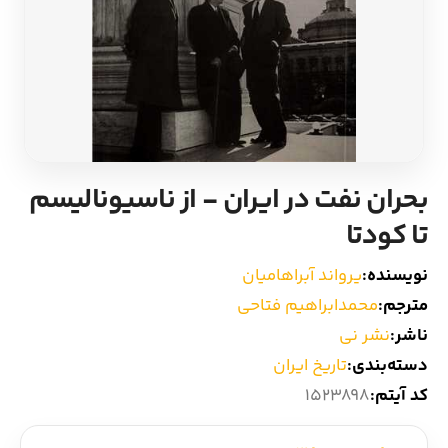
ادیان و اساطیر
سایر کشورهای اروپا
زبان خارجی
داستان کوتاه
مرجع و علمی
شعر و متون کهن
بحران نفت در ایران - از ناسیونالیسم
ادبیات
تا کودتا
زندگینامه
نویسنده:
یرواند آبراهامیان
مترجم:
محمدابراهیم فتاحی
ادبیات نمایشی
ناشر:
نشر نی
دسته‌بندی:
تاریخ ایران
کد آیتم:
1523898