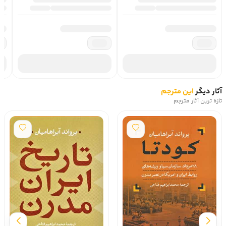
مناقشه‌آميزِ جذاب پاسخ‌هايي معتبر و قانع‌کننده دربار? اين
واقع? مهم تاريخ معاصر خاورميانه خواهند يافت.»
دربار? يرواند آبراهاميان، نويسند? کتاب «بحران نفت در ايران»
يرواند آبراهاميان، متولد 1319 در تهران، مورخ ايراني – امريکايي.
آبراهاميان يکي از مورخان مهم و برجست? ايران مدرن به شمار
مي‌آيد و پژوهش‌هايش عمدتاً بر تاريخ ايران مدرن متمرکز است.
او داراي ليسانس از دانشگاه آکسفورد، دو فوق ليسانس، يکي از
آثار دیگر
این مترجم
تازه ترین آثار مترجم
دانشگاه کلمبيا و ديگري از آکسفورد و دکترا از دانشگاه کلمبيا
است و تدريس در دانشگاه‌ آکسفورد، کالج باروخ، دانشگاه
نيويورک، دانشگاه پرينستون و دانشگاه شهري نيويورک
(CUNY) را در کارنام? کاري خود دارد.
آبراهاميان در خانواده‌اي ارمني در تهران متولد شده است. او در
مدرس? مهر تهران تحصيل کرد و سپس براي ادام? تحصيل به
مدرس? شبانه‌روزي راگبي در انگلستان رفت. در سال‌هاي پيش از
انقلاب از اعضاي «کنفدراسيون جهاني محصلين و دانشجويان
ايراني – اتحادي? ملي» و از مخالفان حکومت پهلوي بود و مدتي
هم يکي از معاونان «کميت? آزادي هنر و انديشه در ايران»
(CAIFI) بود. اين کميته، يک جبه? کوچک «حزب کارگران