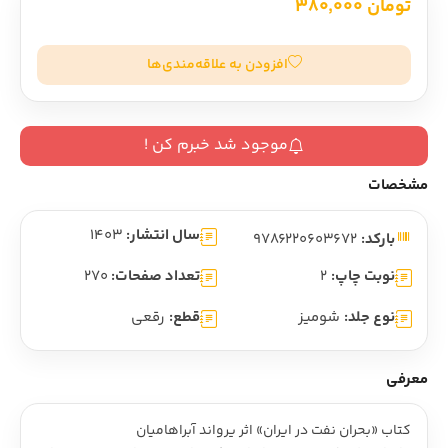
تومان 380,000
افزودن به علاقه‌مندی‌ها
موجود شد خبرم کن !
مشخصات
سال انتشار:
1403
بارکد:
9786220603672
نوبت چاپ:
2
تعداد صفحات:
270
نوع جلد:
شومیز
قطع:
رقعی
معرفی
کتاب «بحران نفت در ايران» اثر يرواند آبراهاميان