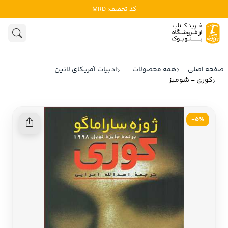
کد تخفیف: MRD
ادبیات
ادبیات ملل
هنوز جستجویی انجام نشده است.
هنر
ادبیات ایران
صفحه اصلی
همه محصولات
ادبیات آمریکای لاتین
ادبیات آمریکا
کوری - شومیز
روانشناسی
ادبیات انگلیس
تاریخ و سیاست
ادبیات فرانسه
5٪-
ادبیات ایتالیا
نشریات
ادبیات روسیه
کودک و نوجوان
ادبیات آمریکای لاتین
علوم اجتماعی
ادبیات آلمان
ادبیات ترکیه
فلسفه
ادبیات آسیا