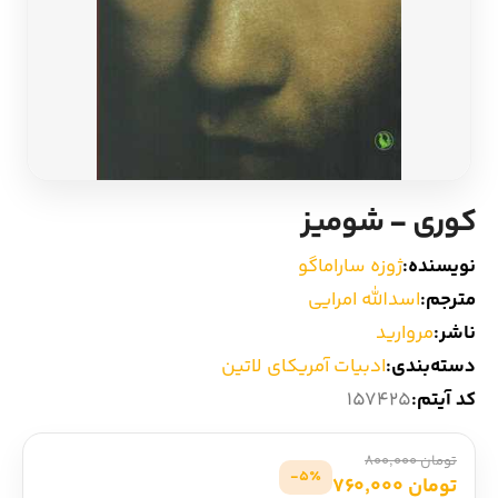
ادیان و اساطیر
سایر کشورهای اروپا
زبان خارجی
داستان کوتاه
مرجع و علمی
شعر و متون کهن
کوری - شومیز
ادبیات
نویسنده:
ژوزه ساراماگو
زندگینامه
مترجم:
اسدالله امرایی
ناشر:
مروارید
ادبیات نمایشی
دسته‌بندی:
ادبیات آمریکای لاتین
کد آیتم:
157425
تومان 800,000
5٪-
تومان 760,000