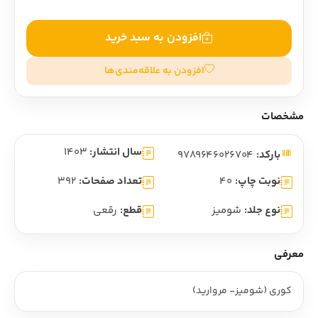
افزودن به سبد خرید
افزودن به علاقه‌مندی‌ها
مشخصات
سال انتشار:
1403
بارکد:
9789646026704
نوبت چاپ:
40
تعداد صفحات:
392
نوع جلد:
شومیز
قطع:
رقعی
معرفی
کوری (شومیز- مروارید)