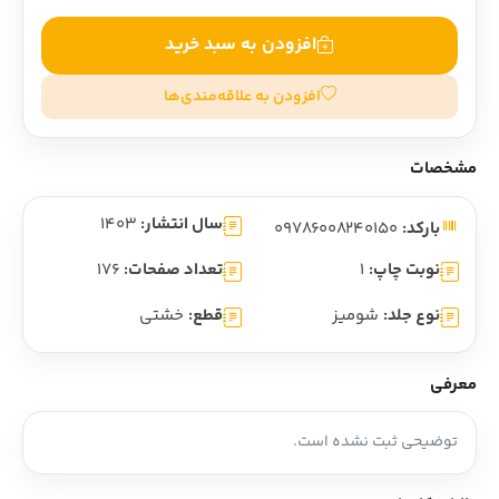
افزودن به سبد خرید
افزودن به علاقه‌مندی‌ها
مشخصات
سال انتشار:
1403
بارکد:
09786008240150
نوبت چاپ:
1
تعداد صفحات:
176
نوع جلد:
شومیز
قطع:
خشتی
معرفی
توضیحی ثبت نشده است.