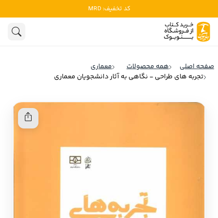
کد تخفیف: MRD
ادبیات
ادبیات ملل
هنوز جستجویی انجام نشده است.
هنر
ادبیات ایران
صفحه اصلی
همه محصولات
معماری
ادبیات آمریکا
تجربه های طراحی - نگاهی به آثار دانشجویان معماری
روانشناسی
ادبیات انگلیس
تاریخ و سیاست
ادبیات فرانسه
ادبیات ایتالیا
نشریات
ادبیات روسیه
کودک و نوجوان
ادبیات آمریکای لاتین
علوم اجتماعی
ادبیات آلمان
ادبیات ترکیه
فلسفه
ادبیات آسیا