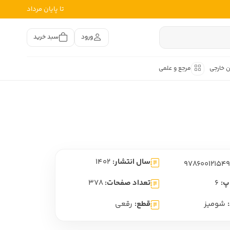
تا پایان مرداد
ورود
سبد خرید
ن خارجی
مرجع و علمی
متون کهن
اصر فارسی
هان
هن فارسی
سال انتشار:
1402
هن فارسی
تفسیر متون کهن
پ:
6
تعداد صفحات:
378
شومیز
قطع:
رقعی