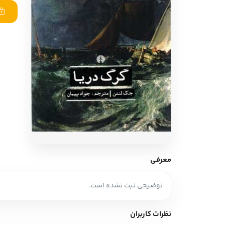
ادبیات آلمان
ادیان و اساطیر
ادبیات ترکیه
زبان خارجی
ادبیات آسیا
مرجع و علمی
سایر کشورهای اروپا
ادبیات
جستار و مقاله
آموزش نویسندگی
نقد ادبی
معرفی
طنز و گزین گویه
توضیحی ثبت نشده است.
زبان شناسی
تاریخ ادبیات
نظرات کاربران
ویرایش و ترجمه