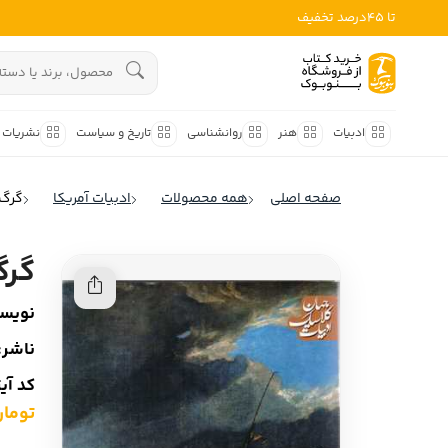
تا 45درصد تخفیف
ادبیات
هنوز جستجویی انجام نشده است.
هنر
ادبیات
هنر
روانشناسی
تاریخ و سیاست
نشریات
روانشناسی
ادبیات ملل
صفحه اصلی
همه محصولات
ادبیات آمریکا
گرگ 
ادبیات ایران
تاریخ و سیاست
ادبیات آمریکا
گرگ
نشریات
ادبیات انگلیس
نویسن
کودک و نوجوان
ادبیات فرانسه
ناشر:
ادبیات ایتالیا
علوم اجتماعی
کد آی
ادبیات روسیه
تومان ,000
فلسفه
ادبیات آمریکای لاتین