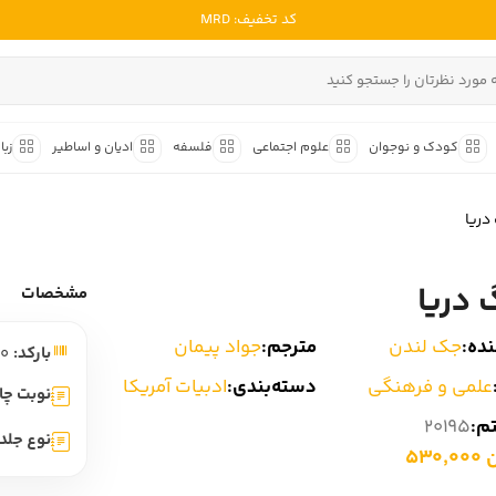
کد تخفیف: MRD
ادبیات ملل
ادبیات ایران
کودک و نوجوان
علوم اجتماعی
فلسفه
ادیان و اساطیر
زبا
ادبیات آمریکا
داستان کوتاه
شعر و 
ادبیات انگلیس
دریا
داستان کوتاه ایرانی
شعر مع
ادبیات فرانسه
داستان کوتاه خارجی
شعر ج
 دریا
ادبیات ایتالیا
مشخصات
متون ک
ادبیات روسیه
ده:
جک لندن
مترجم:
جواد پیمان
بارکد:
9786001215490
شعر ک
ادبیات آمریکای لاتین
علمی و فرهنگی
دسته‌بندی:
ادبیات آمریکا
شرح و 
نوبت چا
ادبیات آلمان
تم:
20195
نوع جلد:
ادبیات ترکیه
530
ادبیات آسیا