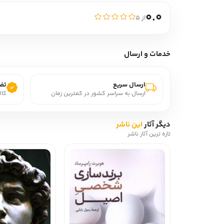
0.0
از ۵
خدمات و ارسال
ارسال سریع
تضم
ارسال به سراسر کشور در کمترین زمان
کال
دیگر آثار
این ناشر
تازه ترین آثار ناشر