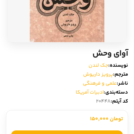
ادیان و اساطیر
سایر کشورهای اروپا
زبان خارجی
داستان کوتاه
مرجع و علمی
شعر و متون کهن
آوای وحش
ادبیات
نویسنده:
جک لندن
مترجم:
پرویز داریوش
زندگینامه
ناشر:
علمی و فرهنگی
دسته‌بندی:
ادبیات آمریکا
ادبیات نمایشی
کد آیتم:
20448
تومان 150,000