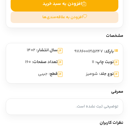
افزودن به سبد خرید
افزودن به علاقه‌مندی‌ها
مشخصات
سال انتشار:
1402
بارکد:
9786001215247
نوبت چاپ:
11
تعداد صفحات:
160
نوع جلد:
شومیز
قطع:
جیبی
معرفی
توضیحی ثبت نشده است.
نظرات کاربران