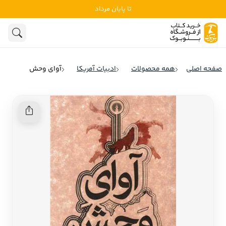
تا پایان مرداد
ادبیات
ادبیات ملل
هنوز جستجویی انجام نشده است.
هنر
ادبیات ایران
صفحه اصلی
همه محصولات
ادبیات آمریکا
آوای وحش
ادبیات آمریکا
روانشناسی
ادبیات انگلیس
تاریخ و سیاست
ادبیات فرانسه
ادبیات ایتالیا
نشریات
ادبیات روسیه
کودک و نوجوان
ادبیات آمریکای لاتین
علوم اجتماعی
ادبیات آلمان
ادبیات ترکیه
فلسفه
ادبیات آسیا