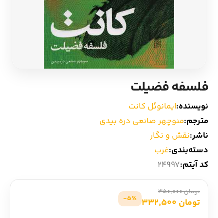
ادیان و اساطیر
سایر کشورهای اروپا
زبان خارجی
داستان کوتاه
مرجع و علمی
شعر و متون کهن
فلسفه فضیلت
ادبیات
نویسنده:
ایمانوئل کانت
مترجم:
منوچهر صانعی دره بیدی
زندگینامه
ناشر:
نقش و نگار
دسته‌بندی:
غرب
ادبیات نمایشی
کد آیتم:
24997
تومان 350,000
5٪-
تومان 332,500