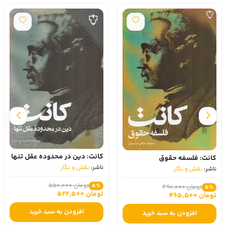
کانت: دین در محدوده عقل تنها
کانت: فلسفه حقوق
ناشر:
نقش و نگار
ناشر:
نقش و نگار
تومان 550,000
5٪
تومان 490,000
5٪
تومان 522,500
تومان 465,500
افزودن به سبد خرید
افزودن به سبد خرید