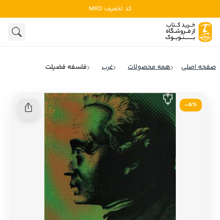
کد تخفیف: MRD
ادبیات
ادبیات ملل
هنوز جستجویی انجام نشده است.
هنر
ادبیات ایران
صفحه اصلی
همه محصولات
غرب
فلسفه فضیلت
ادبیات آمریکا
روانشناسی
ادبیات انگلیس
5٪-
تاریخ و سیاست
ادبیات فرانسه
ادبیات ایتالیا
نشریات
ادبیات روسیه
کودک و نوجوان
ادبیات آمریکای لاتین
علوم اجتماعی
ادبیات آلمان
ادبیات ترکیه
فلسفه
ادبیات آسیا