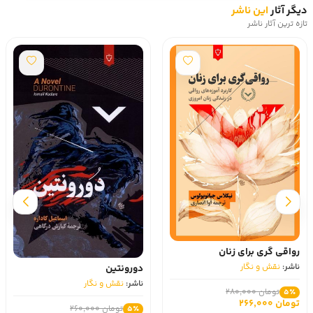
دیگر آثار
این ناشر
تازه ترین آثار ناشر
رواقی‌ گری برای زنان
ناشر:
نقش و نگار
دورونتین
ناشر:
نقش و نگار
تومان 280,000
5٪
تومان 266,000
تومان 260,000
5٪