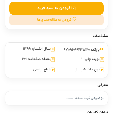
افزودن به سبد خرید
افزودن به علاقه‌مندی‌ها
مشخصات
سال انتشار:
1399
بارکد:
9789646235120
نوبت چاپ:
9
تعداد صفحات:
176
نوع جلد:
شومیز
قطع:
رقعی
معرفی
توضیحی ثبت نشده است.
نظرات کاربران