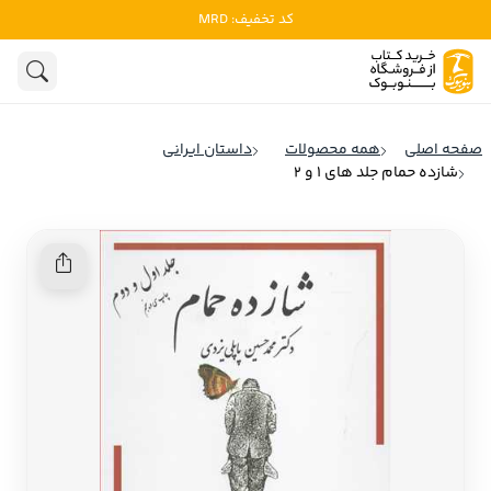
کد تخفیف: MRD
ادبیات
ادبیات ملل
هنوز جستجویی انجام نشده است.
هنر
ادبیات ایران
صفحه اصلی
همه محصولات
داستان ایرانی
ادبیات آمریکا
شازده حمام جلد های 1 و 2
روانشناسی
ادبیات انگلیس
تاریخ و سیاست
ادبیات فرانسه
ادبیات ایتالیا
نشریات
ادبیات روسیه
کودک و نوجوان
ادبیات آمریکای لاتین
علوم اجتماعی
ادبیات آلمان
ادبیات ترکیه
فلسفه
ادبیات آسیا