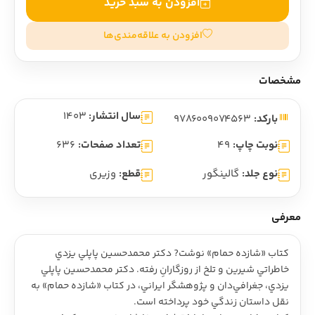
افزودن به سبد خرید
افزودن به علاقه‌مندی‌ها
مشخصات
سال انتشار:
1403
بارکد:
9786009074563
نوبت چاپ:
49
تعداد صفحات:
636
نوع جلد:
گالینگور
قطع:
وزیری
معرفی
کتاب «شازده حمام» نوشت? دکتر محمدحسين پاپلي يزدي
خاطراتي شيرين و تلخ از روزگارانِ رفته. دکتر محمدحسين پاپلي
يزدي، جغرافي‌دان و پژوهشگر ايراني، در کتاب «شازده حمام» به
نقل داستان زندگي خود پرداخته است.