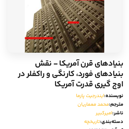
ادیان و اساطیر
سایر کشورهای اروپا
زبان خارجی
داستان کوتاه
مرجع و علمی
شعر و متون کهن
ادبیات
بنیادهای قرن آمریکا - نقش
بنیادهای فورد، کارنگی و راکفلر در
زندگینامه
اوج گیری قدرت آمریکا
ادبیات نمایشی
نویسنده:
ایندرجیت پارما
مترجم:
محمد معماریان
ناشر:
امیرکبیر
دسته‌بندی:
تاریخچه