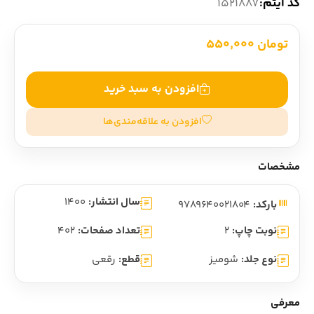
کد آیتم:
1521887
تومان 550,000
افزودن به سبد خرید
افزودن به علاقه‌مندی‌ها
مشخصات
سال انتشار:
1400
بارکد:
9789640021804
نوبت چاپ:
2
تعداد صفحات:
402
نوع جلد:
شومیز
قطع:
رقعی
معرفی