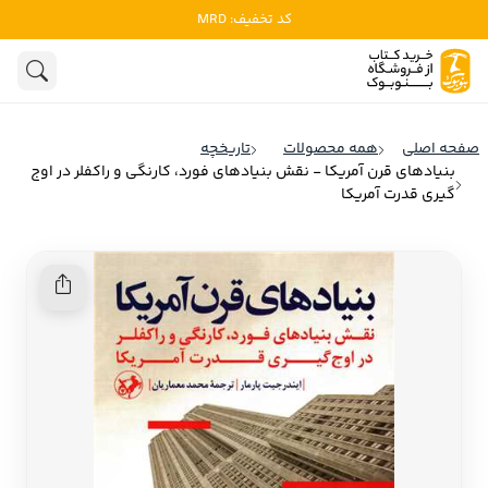
کد تخفیف: MRD
ادبیات
ادبیات ملل
هنوز جستجویی انجام نشده است.
هنر
ادبیات ایران
صفحه اصلی
همه محصولات
تاریخچه
ادبیات آمریکا
بنیادهای قرن آمریکا - نقش بنیادهای فورد، کارنگی و راکفلر در اوج
روانشناسی
گیری قدرت آمریکا
ادبیات انگلیس
تاریخ و سیاست
ادبیات فرانسه
ادبیات ایتالیا
نشریات
ادبیات روسیه
کودک و نوجوان
ادبیات آمریکای لاتین
علوم اجتماعی
ادبیات آلمان
ادبیات ترکیه
فلسفه
ادبیات آسیا