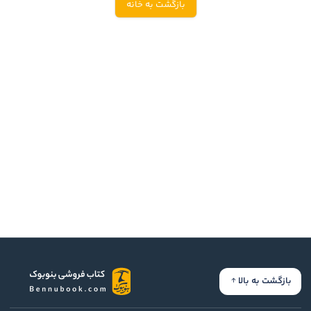
بازگشت به خانه
ادیان و اساطیر
سایر کشورهای اروپا
زبان خارجی
داستان کوتاه
مرجع و علمی
شعر و متون کهن
ادبیات
زندگینامه
ادبیات نمایشی
بازگشت به بالا