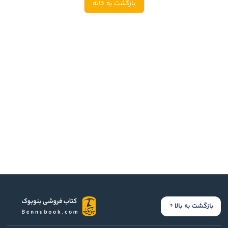
بازگشت به خانه
ادیان و اساطیر
سایر کشورهای اروپا
زبان خارجی
داستان کوتاه
مرجع و علمی
شعر و متون کهن
ادبیات
زندگینامه
ادبیات نمایشی
بازگشت به بالا