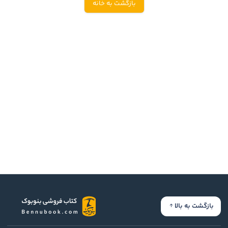
بازگشت به خانه
ادیان و اساطیر
سایر کشورهای اروپا
زبان خارجی
داستان کوتاه
مرجع و علمی
شعر و متون کهن
ادبیات
زندگینامه
ادبیات نمایشی
بازگشت به بالا