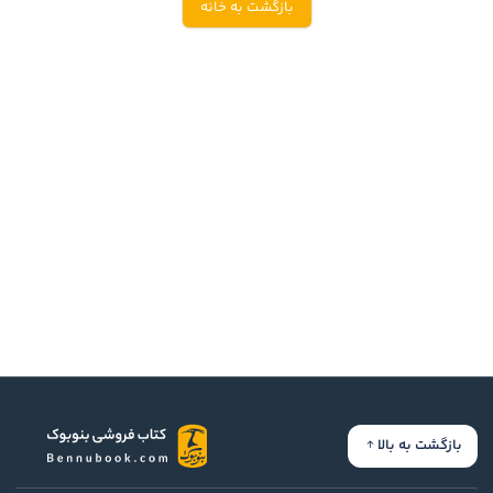
بازگشت به خانه
ادیان و اساطیر
سایر کشورهای اروپا
زبان خارجی
داستان کوتاه
مرجع و علمی
شعر و متون کهن
ادبیات
زندگینامه
ادبیات نمایشی
بازگشت به بالا