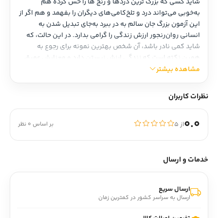
شاید کسی که بزرگ ترین دردها و رنج ها را حس کرده هم 
به‌خوبی می‌تواند درد و تلخ‌کامی‌های دیگران را بفهمد و هم اگر از 
این آزمون بزرگ جان سالم به در ببرد به‌جای تبدیل شدن به 
انسانی روان‌رنجور ارزش زندگی را گرامی بدارد. در این حالت، که 
شاید کمی نادر باشد، آن شخص بهترین نمونه برای رجوع به 
همین نکته است که زندگی ارزش زیستن دارد و معنایش عمیق 
است و گاه با رنج‌های بسیار در آمیخته اما معنایش روزی به دست 
مشاهده بیشتر
می‌آید. نویسنده کتاب، ویکتور فرانکل، از اسیران اردوگاه‌های کار 
اجباری در جنگ جهانی دوم بود چون یک یهودی بود که در دوره 
نظرات کاربران
نازی‌ها زندگی می‌کرد. او تمام خانواده‌اش را در اردوگاه‌های کار 
اجباری از دست داد. همسر و پدر و مادرش در کوره‌های آدم‌سوزی 
0.0
از ۵
بر اساس 0 نظر
سوختند و فقط خواهرش نجات پیدا کرد. انسان در جستجوی معنا 
اثر مهم و ارزشمند اوست که در ستایش زندگی نوشته شده 
است. شاید کسی فکر نمی‌کرد که چنین رنجی از او روان‌شناسی 
بسازد که کتابی درباره ارزشمندی معنای زندگی بنویسد و جزو 
خدمات و ارسال
پرمخاطب‌ترین آثار قرن به شمار برود. 
کتاب انسان در جستجوی
معنا در واقع روایت راهی است که او از آن عبور کرد و تعریف 
ارسال سریع
می‌کند که چطور حتی چنین زندگی تاریکی ارزشمند است. این 
ارسال به سراسر کشور در کمترین زمان
کتاب با ترجمه امیر لاهوتی از نشر جامی چاپ شده است.