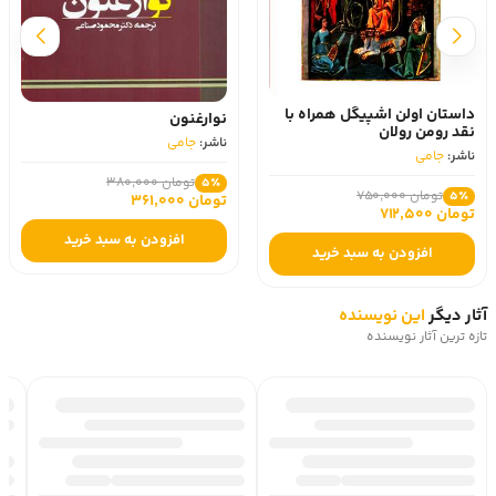
روایت شده و بعد به درستی سراغ نگاه روان‌شناسانه به رنج‌های 
داستانی که تعریف کرده است می‌رود. کتاب انسان در جستجوی 
معنا فرم روایی جالبی را برای توسعه معنای زندگی و تأثیرگذاری 
آن انتخاب کرده. با تعریف داستانی که به بازسازی یک رنج 
داستان اولن اشپیگل همراه با
نوارغنون
می‌پردازد ما را در تاریخی تاریک شریک می‌کند و وقتی سراغ 
نقد رومن رولان
ناشر:
جامی
مباحث روان‌شناسانه‌اش می‌رود، مخاطب را به‌خوبی آماده شنیدن 
ناشر:
جامی
و درک و دریافت مفاهیم کرده است. کتاب در بخش معناشناسی 
تومان 380,000
5٪
تومان 750,000
5٪
نیز مباحثش را کوتاه و مختصر، و ساده و تأثیرگذار و قابل فهم 
تومان 361,000
تومان 712,500
تعریف می‌کند. کلماتی که تیتر هر بخش هستند و قرار است 
افزودن به سبد خرید
معنایش را بازتعریف کند چیزهایی هستند که خود فرانکل زمان 
افزودن به سبد خرید
زیادی با آن‌ها دست‌و‌پنجه نرم کرده. شاید بتوان گفت 
داستان 
انسان در جستجوی
 معنا بیش از هر چیزی درباره مهم‌ترین مسائل 
آثار دیگر
این نویسنده
درگیری بشر است: مرگ و زندگی.
تازه ترین آثار نویسنده
خلاصه کتاب انسان در جستجوی معنا
داستان‌ها، روایت‌ها، مقالات و کتاب‌های تاریخ بسیاری درباره 
جنگ جهانی دوم، اردوگاه‌های کار اجباری و رنج مردم عادی و 
کشتارشان نوشته شده، اما گاهی بعضی روایت‌ها از میان 
زندگی‌های کوچک‌تر یا انسان‌های نادیده‌تری بیرون می‌آیند که 