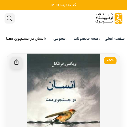
کد تخفیف: MRD
ادبیات
ادبیات ملل
هنوز جستجویی انجام نشده است.
هنر
ادبیات ایران
صفحه اصلی
همه محصولات
عمومی
انسان در جستجوی معنا
ادبیات آمریکا
روانشناسی
ادبیات انگلیس
5٪-
تاریخ و سیاست
ادبیات فرانسه
ادبیات ایتالیا
نشریات
ادبیات روسیه
کودک و نوجوان
ادبیات آمریکای لاتین
علوم اجتماعی
ادبیات آلمان
ادبیات ترکیه
فلسفه
ادبیات آسیا