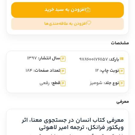
افزودن به سبد خرید
افزودن به علاقه‌مندی‌ها
مشخصات
سال انتشار:
1397
بارکد:
9786001761157
نوبت چاپ:
12
تعداد صفحات:
184
نوع جلد:
شومیز
قطع:
رقعی
معرفی
معرفی کتاب انسان در جستجوی معنا، اثر 
ویکتور فرانکل، ترجمه امیر لاهوتی