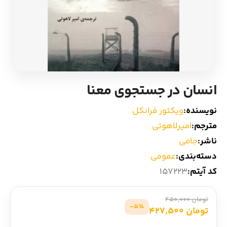
ادیان و اساطیر
سایر کشورهای اروپا
زبان خارجی
داستان کوتاه
مرجع و علمی
شعر و متون کهن
انسان در جستجوی معنا
ادبیات
نویسنده:
ویکتور فرانکل
مترجم:
امیرلاهوتی
زندگینامه
ناشر:
جامی
دسته‌بندی:
عمومی
ادبیات نمایشی
کد آیتم:
157223
تومان 450,000
5٪-
تومان 427,500