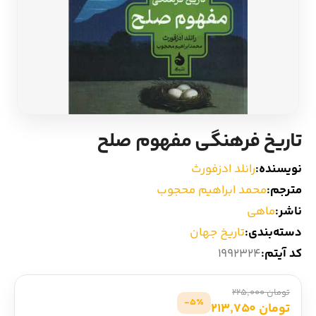
ادیان و اساطیر
سایر کشورهای اروپا
زبان خارجی
داستان کوتاه
مرجع و علمی
شعر و متون کهن
تاریخ فرهنگی مفهوم صلح
ادبیات
نویسنده:
رانلد ادزفورث
زندگینامه
مترجم:
محمد ابراهیم محجوب
ناشر:
ماهی
ادبیات نمایشی
دسته‌بندی:
تاریخ جهان
کد آیتم:
1992324
تومان 225,000
5٪-
تومان 213,750