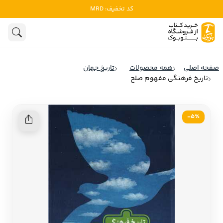
کد تخفیف: MRD
ادبیات
ادبیات ملل
هنوز جستجویی انجام نشده است.
هنر
ادبیات ایران
صفحه اصلی
همه محصولات
تاریخ جهان
ادبیات آمریکا
تاریخ فرهنگی مفهوم صلح
روانشناسی
ادبیات انگلیس
تاریخ و سیاست
ادبیات فرانسه
5٪-
ادبیات ایتالیا
نشریات
ادبیات روسیه
کودک و نوجوان
ادبیات آمریکای لاتین
علوم اجتماعی
ادبیات آلمان
ادبیات ترکیه
فلسفه
ادبیات آسیا