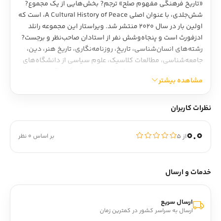
«تاریخ فرهنگی مفهوم صلح» ترجم? بخش‌هایی از یک مجموع?
شش‌جلدی، با عنوان اصلی A Cultural History of Peace، است که
اولین بار در سال 2020 منتشر شد. ‌ویراستار این مجموعه رانلد
ادزفورث است و پنجاه‌وشش نفر از استادان صاحب‌نظر و برجست?
رشته‌های انسان‌شناسی، تاریخ، روزنامه‌نگاری، تاریخ هنر، دین،
جامعه‌شناسی، مطالعات کلاسیک، علوم سیاسی از دانشگاه‌های
معتبر سیزده کشور از چهار قار? جهان با او در تألیف آن همکاری
مشاهده بیشتر
کرده‌اند و هر مجلد از کتاب، خود ویراستاری جداگانه دارد و
فصل‌های گوناگون این مجلدهای شش‌گانه را نویسندگان
مختلف نوشته‌اند.
نظرات کاربران
اما آن‌چه از مجموع? شش‌جلدی مذکور به فارسی ترجمه شده و در
یک مجلد گرد آمده فصل‌های اول هرکدام از جلدهای آن مجموعه
0.0
از ۵
بر اساس 0 نظر
یعنی فصل‌هایی است که در آن‌ها تعریفی از مفهوم صلح در
دور? مورد بررسی در هر مجلد ارائه شده است. بنابراین در کتاب
«تاریخ فرهنگی مفهوم صلح» با تعاریف گوناگون صلح و
خدمات و ارسال
شیوه‌های برقراری آن، از دوران باستان تا قرن بیست‌ویکم، آشنا
می‌شویم.
ارسال سریع
مروری بر کتاب «تاریخ فرهنگی مفهوم صلح»
ارسال به سراسر کشور در کمترین زمان
تا آدمی بوده جنگ هم بوده است، پس می‌توان گفت تا آدمی