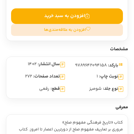
افزودن به سبد خرید
افزودن به علاقه‌مندی‌ها
مشخصات
سال انتشار:
1402
بارکد:
9789642094158
نوبت چاپ:
1
تعداد صفحات:
272
نوع جلد:
شومیز
قطع:
رقعی
معرفی
کتاب «تاریخ فرهنگی مفهوم صلح»
مروری بر تعاریف مفهوم صلح از دورترین اعصار تا امروز. کتاب