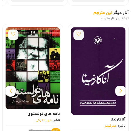
آثار دیگر
این مترجم
تازه ترین آثار مترجم
نامه های تولستوی
آناکارنینا
ناشر:
مهر اندیش
ناشر:
امیرکبیر
تومان 420,000
5٪