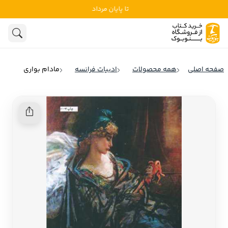
تا پایان مرداد
ادبیات
ادبیات ملل
هنوز جستجویی انجام نشده است.
هنر
ادبیات ایران
صفحه اصلی
همه محصولات
ادبیات فرانسه
مادام بواری
ادبیات آمریکا
روانشناسی
ادبیات انگلیس
تاریخ و سیاست
ادبیات فرانسه
ادبیات ایتالیا
نشریات
ادبیات روسیه
کودک و نوجوان
ادبیات آمریکای لاتین
علوم اجتماعی
ادبیات آلمان
ادبیات ترکیه
فلسفه
ادبیات آسیا