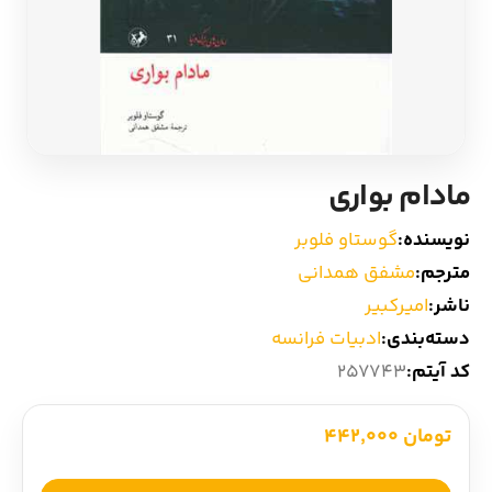
ادیان و اساطیر
سایر کشورهای اروپا
زبان خارجی
داستان کوتاه
مرجع و علمی
شعر و متون کهن
مادام بواری
ادبیات
نویسنده:
گوستاو فلوبر
مترجم:
مشفق همدانی
زندگینامه
ناشر:
امیرکبیر
دسته‌بندی:
ادبیات فرانسه
ادبیات نمایشی
کد آیتم:
257743
تومان 442,000