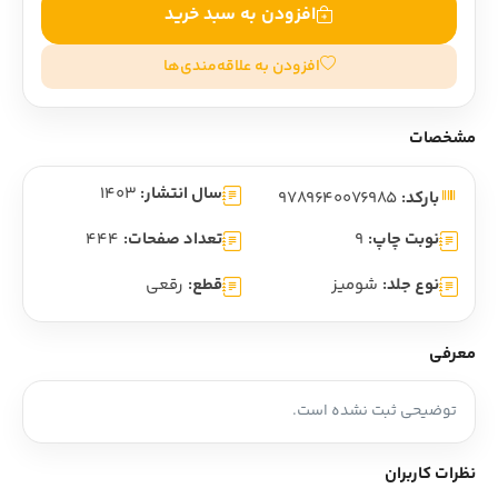
افزودن به سبد خرید
افزودن به علاقه‌مندی‌ها
مشخصات
سال انتشار:
1403
بارکد:
9789640076985
نوبت چاپ:
9
تعداد صفحات:
444
نوع جلد:
شومیز
قطع:
رقعی
معرفی
توضیحی ثبت نشده است.
نظرات کاربران