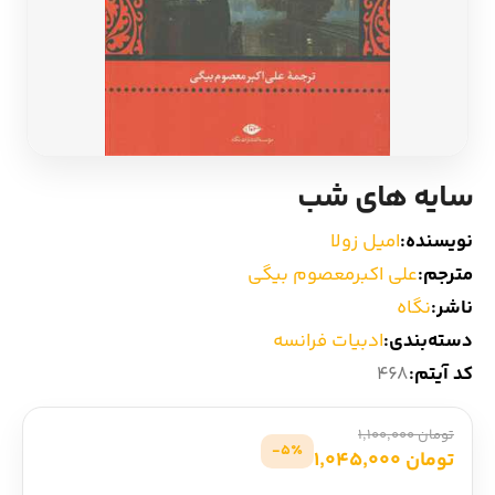
ادیان و اساطیر
سایر کشورهای اروپا
زبان خارجی
داستان کوتاه
مرجع و علمی
شعر و متون کهن
سایه های شب
ادبیات
نویسنده:
امیل زولا
مترجم:
علی اکبرمعصوم بیگی
زندگینامه
ناشر:
نگاه
دسته‌بندی:
ادبیات فرانسه
ادبیات نمایشی
کد آیتم:
468
تومان 1,100,000
5٪-
تومان 1,045,000