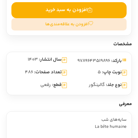
افزودن به سبد خرید
افزودن به علاقه‌مندی‌ها
مشخصات
سال انتشار:
1403
بارکد:
9789643519896
نوبت چاپ:
5
تعداد صفحات:
486
نوع جلد:
گالینگور
قطع:
رقعی
معرفی
سایه‌های شب
La bête humaine