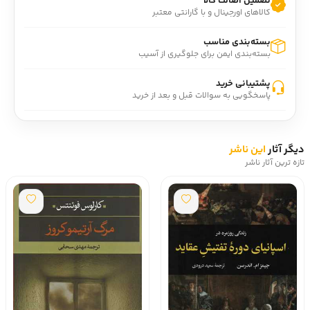
تضمین اصالت کالا
کالاهای اورجینال و با گارانتی معتبر
داستان توسط «علی‌اکبر معصوم بیگی» به فارسی ترجمه شده
است.
بسته‌بندی مناسب
بسته‌بندی ایمن برای جلوگیری از آسیب
درباره نویسنده: امیل ادوار شارل آنتوان زولا (1840 ـ1902 )
نویسنده وروزنامه‌نگار فرانسوی، صاحب اثر «ژرمینال»، «شور
پشتیبانی خرید
زندگی»
پاسخگویی به سوالات قبل و بعد از خرید
رتبه گودریدز: 4 از 5
دیگر آثار
این ناشر
تازه ترین آثار ناشر