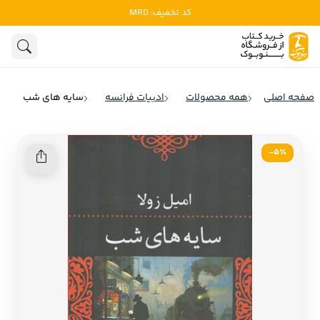
کد تخفیف: MRD
ادبیات
ادبیات ملل
هنوز جستجویی انجام نشده است.
هنر
ادبیات ایران
صفحه اصلی
همه محصولات
ادبیات فرانسه
سایه های شب
ادبیات آمریکا
روانشناسی
ادبیات انگلیس
5٪-
تاریخ و سیاست
ادبیات فرانسه
ادبیات ایتالیا
نشریات
ادبیات روسیه
کودک و نوجوان
ادبیات آمریکای لاتین
علوم اجتماعی
ادبیات آلمان
ادبیات ترکیه
فلسفه
ادبیات آسیا