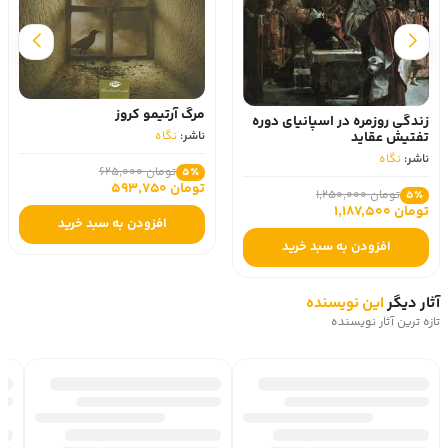
مرگ آرتیمو کروز
زندگی روزمره در اسپانیای دوره
تفتیش عقاید
ناشر:
نگاه
ناشر:
نگاه
تومان 625,000
5٪
تومان 593,750
تومان 1,250,000
5٪
تومان 1,187,500
افزودن به سبد خرید
افزودن به سبد خرید
آثار دیگر
این نویسنده
تازه ترین آثار نویسنده