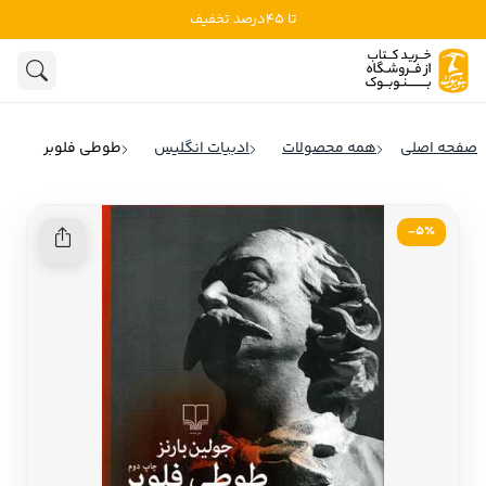
تا 45درصد تخفیف
ادبیات
ادبیات ملل
هنوز جستجویی انجام نشده است.
هنر
ادبیات ایران
صفحه اصلی
همه محصولات
ادبیات انگلیس
طوطی فلوبر
ادبیات آمریکا
روانشناسی
ادبیات انگلیس
5٪-
تاریخ و سیاست
ادبیات فرانسه
ادبیات ایتالیا
نشریات
ادبیات روسیه
کودک و نوجوان
ادبیات آمریکای لاتین
علوم اجتماعی
ادبیات آلمان
ادبیات ترکیه
فلسفه
ادبیات آسیا