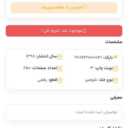
افزودن به علاقه‌مندی‌ها
موجود شد خبرم کن !
مشخصات
سال انتشار:
1398
بارکد:
9786220100041
نوبت چاپ:
3
تعداد صفحات:
250
نوع جلد:
شومیز
قطع:
رقعی
معرفی
توضیحی ثبت نشده است.