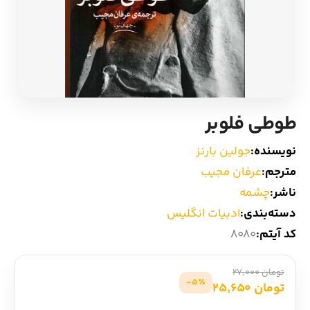
ادیان و اساطیر
سایر کشورهای اروپا
زبان خارجی
داستان کوتاه
مرجع و علمی
شعر و متون کهن
طوطی فلوبر
ادبیات
نویسنده:
جولین بارنز
مترجم:
عرفان مجیب
زندگینامه
ناشر:
چشمه
دسته‌بندی:
ادبیات انگلیس
ادبیات نمایشی
کد آیتم:
8080
تومان 27,000
5٪-
تومان 25,650