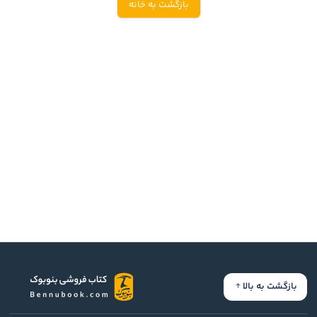
بازگشت به خانه
ادیان و اساطیر
سایر کشورهای اروپا
زبان خارجی
داستان کوتاه
مرجع و علمی
شعر و متون کهن
ادبیات
زندگینامه
ادبیات نمایشی
بازگشت به بالا