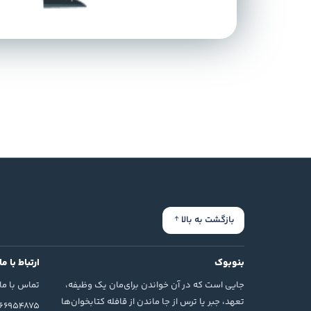
بازگشت به بالا
بنوبوک
ارتباط با ما
جایی است که در آن خواندن برای‌مان یک وظیفه،
تماس با ما
تعهد، جبر یا ترس از جا ماندن از قافله کتابخوان‌ها
166954875