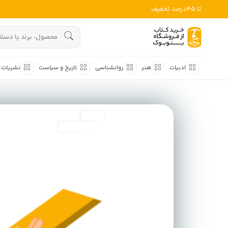
تا 45درصد تخفیف
ادبیات
هنوز جستجویی انجام نشده است.
هنر
ادبیات
هنر
روانشناسی
تاریخ و سیاست
نشریات
روانشناسی
ادبیات ملل
ادبیات ایران
تاریخ و سیاست
ادبیات آمریکا
نشریات
ادبیات انگلیس
کودک و نوجوان
ادبیات فرانسه
ادبیات ایتالیا
علوم اجتماعی
ادبیات روسیه
فلسفه
ادبیات آمریکای لاتین