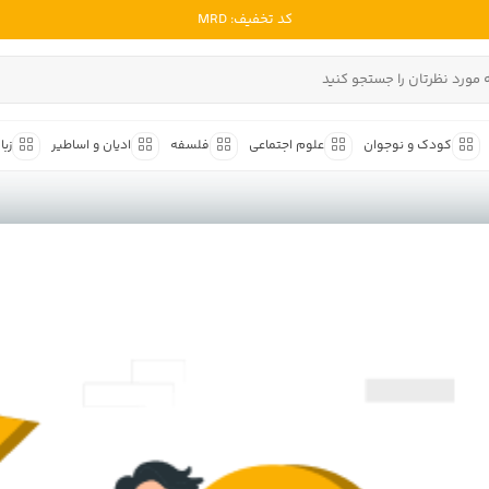
کد تخفیف: MRD
ادبیات ملل
ادبیات ایران
کودک و نوجوان
علوم اجتماعی
فلسفه
ادیان و اساطیر
زبا
ادبیات آمریکا
داستان کوتاه
شعر و 
ادبیات انگلیس
داستان کوتاه ایرانی
شعر مع
ادبیات فرانسه
داستان کوتاه خارجی
شعر ج
ادبیات ایتالیا
متون ک
ادبیات روسیه
شعر ک
ادبیات آمریکای لاتین
شرح و 
ادبیات آلمان
ادبیات ترکیه
ادبیات آسیا