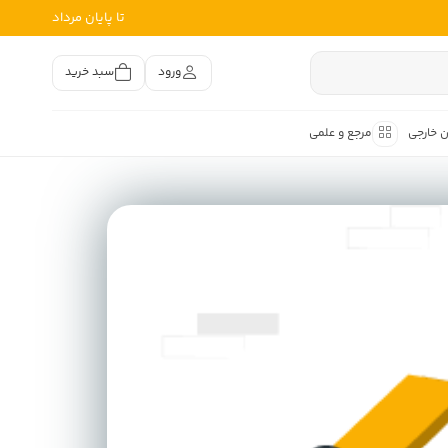
تا پایان مرداد
ورود
سبد خرید
ن خارجی
مرجع و علمی
متون کهن
اصر فارسی
هان
هن فارسی
هن فارسی
تفسیر متون کهن