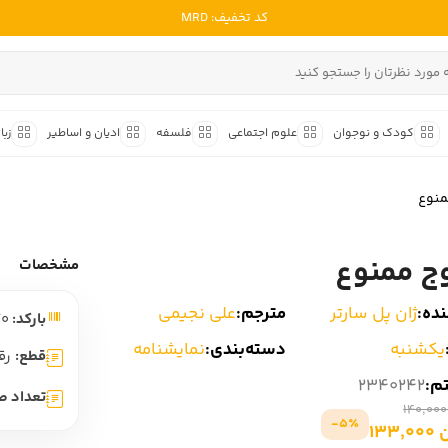
کد تخفیف: MRD
ادبیات ملل
ادبیات ایران
کودک و نوجوان
علوم اجتماعی
فلسفه
ادیان و اساطیر
زبا
ادبیات آمریکا
داستان کوتاه
شعر و 
ادبیات انگلیس
منوع
داستان کوتاه ایرانی
شعر مع
ادبیات فرانسه
داستان کوتاه خارجی
شعر ج
ج ممنوع
ادبیات ایتالیا
مشخصات
متون ک
ادبیات روسیه
ده:
ژان پل سارتر
مترجم:
علی نجیمی
بارکد:
9786225636170
شعر ک
ادبیات آمریکای لاتین
یکشنبه
دسته‌بندی:
نمایشنامه
شرح و 
قطع:
رق
ادبیات آلمان
تم:
2340242
تعداد ص
ادبیات ترکیه
5٪-
133
ادبیات آسیا