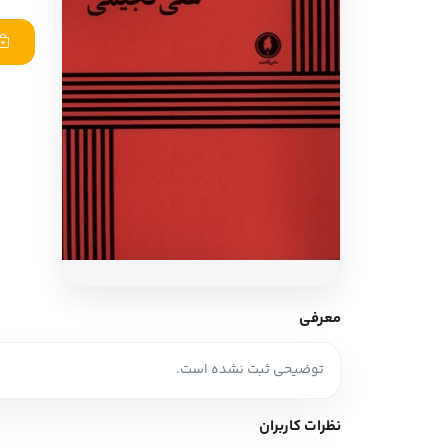
ادبیات آلمان
ادیان و اساطیر
ادبیات ترکیه
زبان خارجی
ادبیات آسیا
مرجع و علمی
سایر کشورهای اروپا
ادبیات
جستار و مقاله
آموزش نویسندگی
نقد ادبی
معرفی
طنز و گزین گویه
توضیحی ثبت نشده است.
زبان شناسی
تاریخ ادبیات
نظرات کاربران
ویرایش و ترجمه