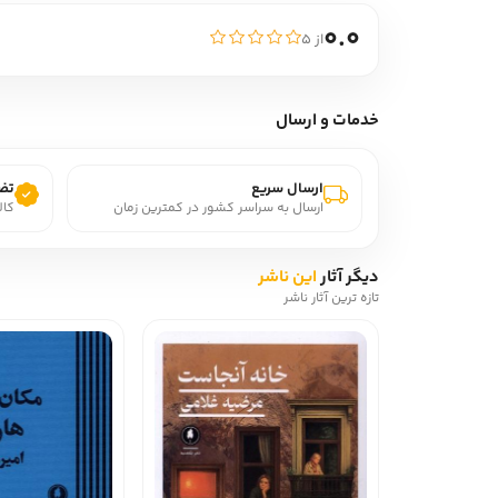
0.0
از ۵
خدمات و ارسال
ارسال سریع
تضم
ارسال به سراسر کشور در کمترین زمان
کال
دیگر آثار
این ناشر
تازه ترین آثار ناشر