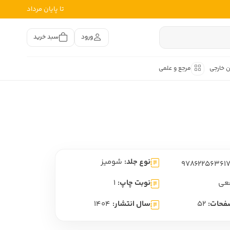
تا پایان مرداد
ورود
سبد خرید
ن خارجی
مرجع و علمی
متون کهن
اصر فارسی
هان
هن فارسی
نوع جلد:
شومیز
هن فارسی
تفسیر متون کهن
عی
نوبت چاپ:
1
فحات:
52
سال انتشار:
1404