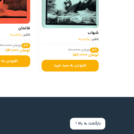
فاتحان
شهاب
ناشر:
یکشنبه
ناشر:
یکشنبه
تومان 120,000
5٪
تومان 114,000
تومان 160,000
5٪
تومان 152,000
افزودن به 
افزودن به سبد خرید
بازگشت به بالا