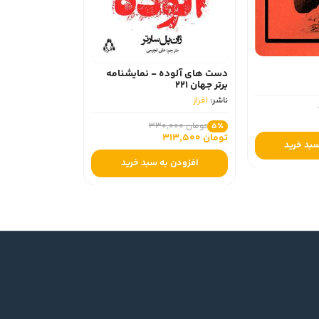
دست های آلوده - نمایشنامه
برتر جهان 221
ناشر:
افراز
تومان 330,000
5٪
تومان 313,500
سبد خرید
افزودن به سبد خرید