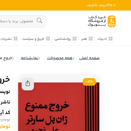
تا 45درصد تخفیف
ادبیات
هنوز جستجویی انجام نشده است.
هنر
ادبیات
هنر
روانشناسی
تاریخ و سیاست
نشریات
روانشناسی
ادبیات ملل
صفحه اصلی
همه محصولات
نمایشنامه
خروج م
ادبیات ایران
تاریخ و سیاست
ادبیات آمریکا
خرو
نشریات
5٪-
ادبیات انگلیس
نویسن
کودک و نوجوان
ادبیات فرانسه
ناشر:
ادبیات ایتالیا
علوم اجتماعی
کد آی
ادبیات روسیه
تومان 140,000
فلسفه
ادبیات آمریکای لاتین
تومان ,000