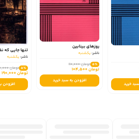
روزهای بینابین
تنها جایی که نفس می‌ ک
ناشر:
یکشنبه
ناشر:
یکشنبه
تومان 110,000
5٪
تومان 200,000
5٪
تومان 104,500
تومان 190,000
افزودن به سبد خرید
افزودن به سبد خرید