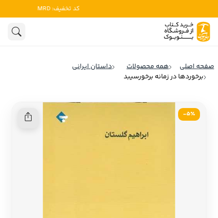
کد تخفیف: MRD
ادبیات
ادبیات ملل
هنوز جستجویی انجام نشده است.
هنر
ادبیات ایران
صفحه اصلی
همه محصولات
داستان ایرانی
ادبیات آمریکا
برخوردها در زمانه برخورسیبد
روانشناسی
ادبیات انگلیس
تاریخ و سیاست
ادبیات فرانسه
5٪-
ادبیات ایتالیا
نشریات
ادبیات روسیه
کودک و نوجوان
ادبیات آمریکای لاتین
علوم اجتماعی
ادبیات آلمان
ادبیات ترکیه
فلسفه
ادبیات آسیا