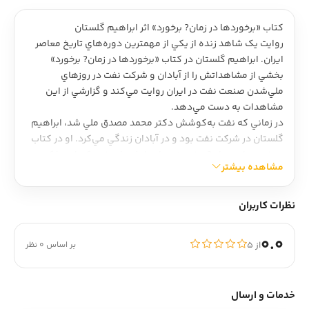
کتاب «برخوردها در زمان? برخورد» اثر ابراهيم گلستان
روايت يک شاهد زنده از يکي از مهمترين دوره‌هاي تاريخ معاصر
ايران. ابراهيم گلستان در کتاب «برخوردها در زمان? برخورد»
بخشي از مشاهداتش را از آبادان و شرکت نفت در روزهاي
ملي‌شدن صنعت نفت در ايران روايت مي‌کند و گزارشي از اين
مشاهدات به دست مي‌دهد.
در زماني که نفت به‌کوشش دکتر محمد مصدق ملي شد، ابراهيم
گلستان در شرکت نفت بود و در آبادان زندگي مي‌کرد. او در کتاب
«برخوردها در زمان? برخورد» مواجهاتش با بعضي کساني را که بعد
مشاهده بیشتر
از ملي‌شدن نفت، به‌عنوان اعضاي هيأت خلع يد، به آبادان آمده
بوده‌اند روايت مي‌کند و از مواجهه‌اش با مهندس مهدي بازرگان،
که آن زمان رئيس هيأت خلع يد بوده است، مي‌نويسد.
نظرات کاربران
گلستان همچنين در کتاب «برخوردها در زمان? برخورد»
چيره‌دستي‌اش در قصه‌پردازي و مهارت‌اش در نثرنويسي را در
0.0
از ۵
بر اساس 0 نظر
ثبت مشاهدات و روايت‌اش از رويدادهاي واقعي به کار بسته و به
همين دليل کتاب «برخوردها در زمان? برخورد» به‌لحاظ ادبي نيز
متني قدرتمند است.
خدمات و ارسال
در کتاب «برخوردها در زمان? برخورد» همان گلستان آشنا را