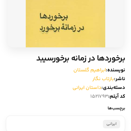
ادیان و اساطیر
سایر کشورهای اروپا
زبان خارجی
داستان کوتاه
مرجع و علمی
شعر و متون کهن
برخوردها در زمانه برخورسیبد
ادبیات
نویسنده:
ابراهیم گلستان
زندگینامه
ناشر:
بازتاب نگار
دسته‌بندی:
داستان ایرانی
ادبیات نمایشی
کد آیتم:
1521793
برچسب‌ها
ایرانی