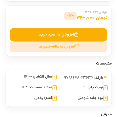
تومان 340,000
5٪-
تومان 323,000
افزودن به سبد خرید
افزودن به علاقه‌مندی‌ها
مشخصات
سال انتشار:
1400
بارکد:
9789648223637
نوبت چاپ:
3
تعداد صفحات:
144
نوع جلد:
شومیز
قطع:
رقعی
معرفی