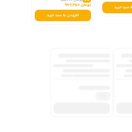
تومان 955,000
5٪
تومان 907,250
 سبد خرید
افزودن به سبد خرید