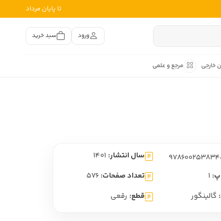
تا پایان مرداد
ورود
سبد خرید
ن خارجی
مرجع و علمی
متون کهن
اصر فارسی
هان
هن فارسی
سال انتشار:
1401
هن فارسی
تفسیر متون کهن
پ:
1
تعداد صفحات:
576
گالینگور
قطع:
رقعی