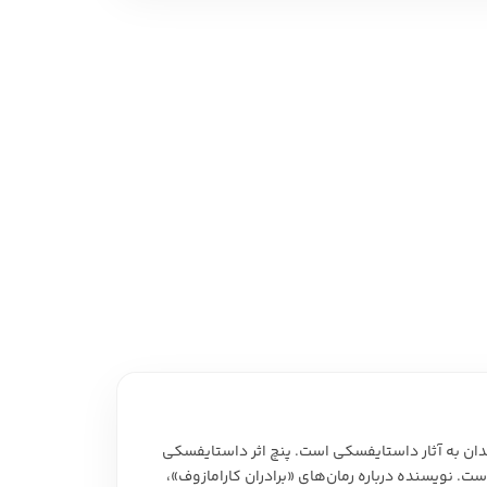
 نمایشی
امه و فیلمنامه
ن به آثار داستایفسکی است. پنچ اثر داستایفسکی
ت. نویسنده درباره رمان‌های «برادران کارامازوف»،