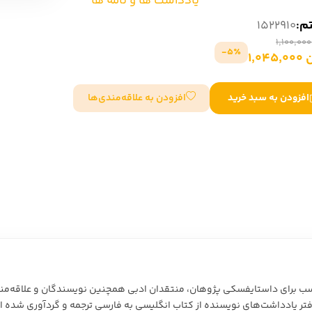
یادداشت ها و نامه ها
سایر کشورهای اروپا
تم:
1522910
5٪-
1,04
داستان کوتاه
افزودن به علاقه‌مندی‌ها
افزودن به سبد خرید
شعر و متون کهن
زندگینامه
ادبیات
ادبیات
زندگینامه و خاطرات
نمایشن
زندگینامه
سفرنامه
یادداشت‌ها و نامه‌ها
ادبیات نمایشی
برای داستایفسکی پژوهان، منتقدان ادبی همچنین نویسندگان و علاقه‌مندا
فتر یادداشت‌های نویسنده از کتاب انگلیسی به فارسی ترجمه و گردآوری شده اس