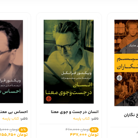
ب رفته بودم؛ قبلش، تکان‌های عصبی شدیدی داشتم. دیشب، بی‌مبالاتی. هوا گ
رد دندان درمی‌آورد؛ الان حالش بهتر است، اما دندان‌هایش آزارش می‌دهند. آن
ت. حتی دیگر نامه‌ای نمی‌رسد. دیروز روزنامه‌ای از برلین نیامد. یحتمل ظرف 
م تنم درد می‌کند و سر درد دارم.
: شیاطین »
یلاتش به ترجمه مشغول شد و کتاب «اوژنی» نوشته بالزاک را ترجمه کرد. سپس
رگ همراه شد. پس از آن آثار دیگری نظیر «همزاد»، «آقای پروخارچین» و «زن صا
ودند که سبب شد داستایفسکی را به جرم براندازی حکومت روانه زندان کنند. 
 رعب و وحشت بیشتر او و بعضی زندانیان را در مراسمی مقابل جوخه آتش قرار 
ر شناخته شده داستایفسکی نویسنده نامدار روسی می‌توان کتاب «جنایت و مکافا
فسکی: شیاطین »
 فارسی برگردانده شده است. بنگاه ترجمه و نشر کتاب پارسه کتاب را برای علا
دریدز: 4 از 5
انسان در جست و جوی معنا
احساس بی معنا
 نگاران
ناشر:
کتاب پارسه
ناشر:
کتاب پارسه
تومان 460,000
تومان 795,000
5٪
5٪
تومان 437,000
تومان 755,250