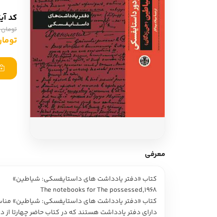
ادبیات آلمان
ادیان و اساطیر
کد آی
ادبیات ترکیه
تومان 1,100,000
زبان خارجی
تومان 5,000
ادبیات آسیا
مرجع و علمی
سایر کشورهای اروپا
ادبیات
جستار و مقاله
آموزش نویسندگی
نقد ادبی
معرفی
طنز و گزین گویه
کتاب «دفتر یادداشت های داستایفسکی: شیاطین»
زبان شناسی
The notebooks for The possessed,1968
تاریخ ادبیات
کتاب «دفتر یادداشت های داستایفسکی: شیاطین» مناسب 
دارای دفتر یادداشت هستند که در کتاب حاضر چهارتا از د
ویرایش و ترجمه