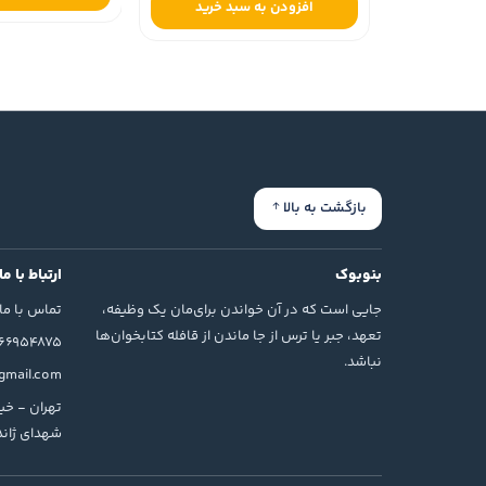
افزودن به سبد خرید
بازگشت به بالا
بنوبوک
ارتباط با ما
جایی است که در آن خواندن برای‌مان یک وظیفه،
تماس با ما
تعهد، جبر یا ترس از جا ماندن از قافله کتابخوان‌ها
166954875
نباشد.
mail.com
تهران - خیا
شهدای ژاندا