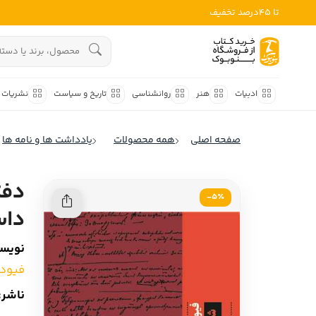
تا 45درصد تخفیف
ادبیات
هنوز جستجویی انجام نشده است.
هنر
ادبیات
هنر
روانشناسی
تاریخ و سیاست
نشریات
روانشناسی
ادبیات ملل
صفحه اصلی
همه محصولات
یادداشت ها و نامه ها
ادبیات ایران
تاریخ و سیاست
ادبیات آمریکا
دفت
نشریات
5٪-
ادبیات انگلیس
داس
کودک و نوجوان
ادبیات فرانسه
نویسن
ادبیات ایتالیا
علوم اجتماعی
فیود
ادبیات روسیه
فلسفه
ناشر:
ادبیات آمریکای لاتین