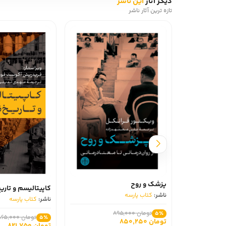
دیگر آثار
این ناشر
بیست و پنجم ژوئیه. تشنجی در صبح، پس از اینکه به خوا
تازه ترین آثار ناشر
می‌وزد. لیوبا پیوسته تب داشت، سرفه و آبریزش بینی؛ دا
نیست. ارتش تمام مسیرهای عبورومرور را در دست گرفته اس
باید کاری کرد! بهم می‌گویند که تشنج خفیف بود، اما تما
درباره نویسنده کتاب « دفتر یادداشت های داستایفسکی
وارد دانشگاه مهندسی نظامی سن پترزبورگ شد. پس از تحص
نوشتن رمان «بیچارگان» او با نویسندگان معترض سن پترزبو
سالهای روسیه، جاسوسانی در بین روشنفکران نفوذ کرده ب
و خدمت سربازی صادر شده بود. اما حکومت تزار روس، برای
تأثیرگذارترین لحظه‌ها در زندگی‌اش دانسته است. از آثا
«ابله» را نام برد.
درباره ترجمه فارسی کتاب « دفتر یادداشت های داستای
کتاب «دفتر یادداشت‌های شیاطین» توسط میلاد میناکار به
رتبه کتاب « دفتر یادداشت های داستایفسکی: شیاطین » در گو
پزشک و روح
کاپیتالیسم و تاریخ
ناشر:
کتاب پارسه
ناشر:
کتاب پارسه
تومان 895,000
5٪
تومان 865,000
5٪
تومان 850,250