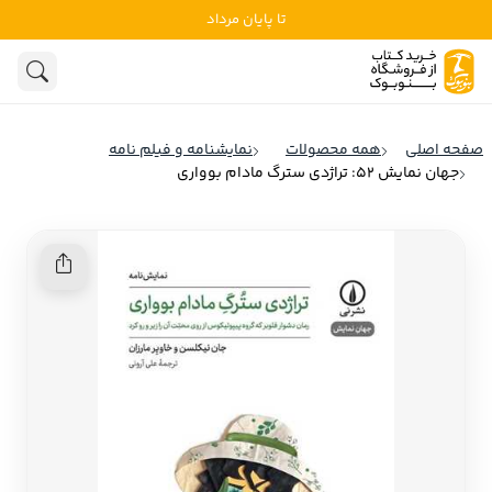
تا پایان مرداد
ادبیات
ادبیات ملل
هنوز جستجویی انجام نشده است.
هنر
ادبیات ایران
صفحه اصلی
همه محصولات
نمایشنامه و فیلم نامه
ادبیات آمریکا
جهان نمایش 52: تراژدی سترگ مادام بوواری
روانشناسی
ادبیات انگلیس
تاریخ و سیاست
ادبیات فرانسه
ادبیات ایتالیا
نشریات
ادبیات روسیه
کودک و نوجوان
ادبیات آمریکای لاتین
علوم اجتماعی
ادبیات آلمان
ادبیات ترکیه
فلسفه
ادبیات آسیا