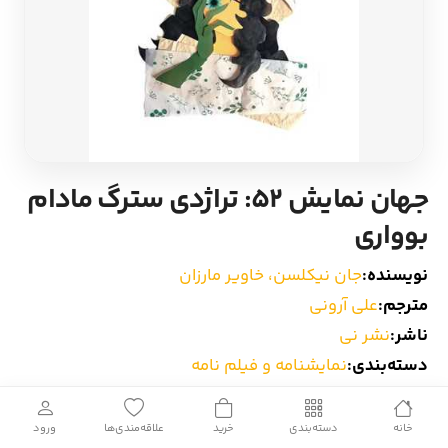
ادیان و اساطیر
سایر کشورهای اروپا
زبان خارجی
داستان کوتاه
مرجع و علمی
شعر و متون کهن
جهان نمایش 52: تراژدی سترگ مادام
ادبیات
بوواری
زندگینامه
نویسنده:
جان نیکلسن، خاویر مارزان
مترجم:
علی آرونی
ادبیات نمایشی
ناشر:
نشر نی
دسته‌بندی:
نمایشنامه و فیلم نامه
کد آیتم:
1525475
خانه
دسته‌بندی
خرید
علاقه‌مندی‌ها
ورود