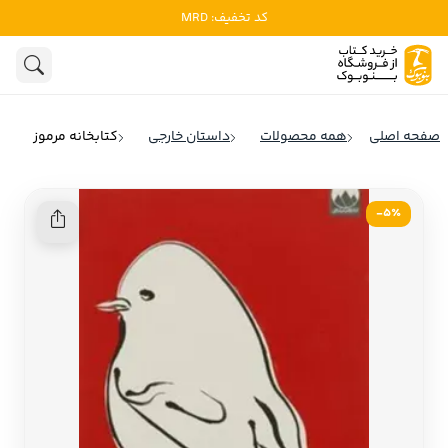
کد تخفیف: MRD
ادبیات
ادبیات ملل
هنوز جستجویی انجام نشده است.
هنر
ادبیات ایران
صفحه اصلی
همه محصولات
داستان خارجی
کتابخانه مرموز
ادبیات آمریکا
روانشناسی
ادبیات انگلیس
5٪-
تاریخ و سیاست
ادبیات فرانسه
ادبیات ایتالیا
نشریات
ادبیات روسیه
کودک و نوجوان
ادبیات آمریکای لاتین
علوم اجتماعی
ادبیات آلمان
ادبیات ترکیه
فلسفه
ادبیات آسیا