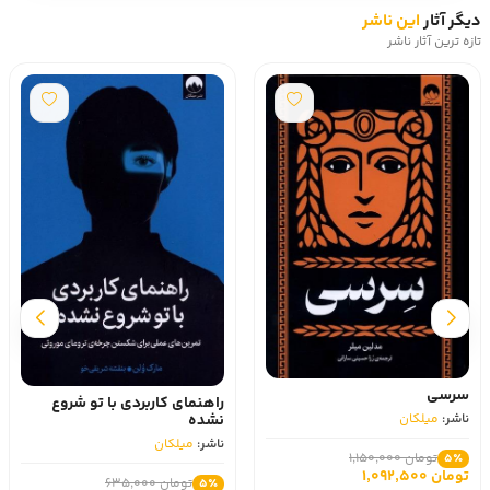
دیگر آثار
این ناشر
تازه ترین آثار ناشر
سرسی
راهنمای کاربردی با تو شروع
ناشر:
میلکان
نشده
ناشر:
میلکان
تومان 1,150,000
5٪
تومان 1,092,500
تومان 635,000
5٪