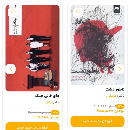
ناطور دشت
جای خالی جنگ
ناشر:
میلکان
ناشر:
وزان
تومان 690,000
5٪
تومان 655,500
تومان 250,000
10٪
تومان 225,000
افزودن به سبد خرید
افزودن به سبد خرید