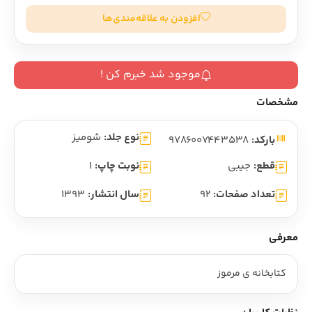
افزودن به علاقه‌مندی‌ها
موجود شد خبرم کن !
مشخصات
نوع جلد:
شومیز
بارکد:
9786007443538
قطع:
جیبی
نوبت چاپ:
1
تعداد صفحات:
92
سال انتشار:
1393
معرفی
کتابخانه ی مرموز