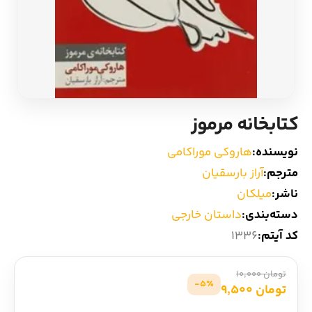
ادیان و اساطیر
سایر کشورهای اروپا
زبان خارجی
داستان کوتاه
مرجع و علمی
شعر و متون کهن
کتابخانه مرموز
ادبیات
نویسنده:
هاروکی موراکامی
مترجم:
آراز بارسقیان
زندگینامه
ناشر:
میلکان
دسته‌بندی:
داستان خارجی
ادبیات نمایشی
کد آیتم:
1336
تومان 10,000
5٪-
تومان 9,500