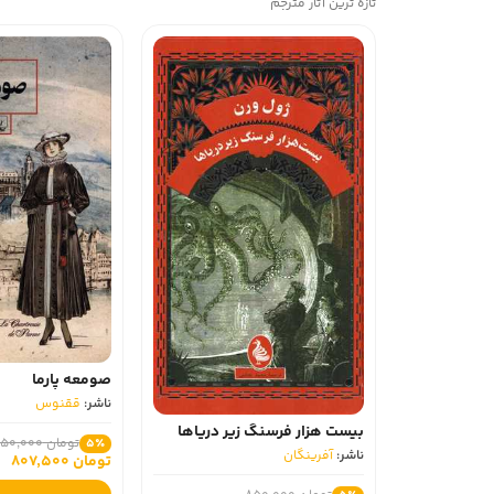
تازه ترین آثار مترجم
صومعه پارما
ناشر:
ققنوس
بیست هزار فرسنگ زیر دریاها
تومان 850,000
5٪
ناشر:
آفرینگان
تومان 807,500