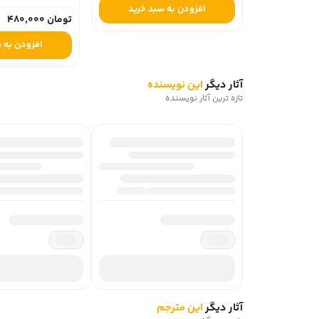
افزودن به سبد خرید
درباره ترجم? فارسي رمان ترز راکن
تومان 480,000
ايراني و داراي ليسانس زبان و ادبيات فرانسه از دانشگا
افزودن به سبد خری
درياها»، «دورِ ماه»، «نه حوا، نه آدم»، «مسافرخان? سرخ
رمان «ترز راکن» را محسن هنريار نيز به فارسي ترجمه کرده است. ترجم? هنريار از اين 
آثار دیگر
این نویسنده
تازه ترین آثار نویسنده
رتب? رمان «ترز راکن» در گودريدز: 3.73 از 5.
آثار دیگر
این مترجم