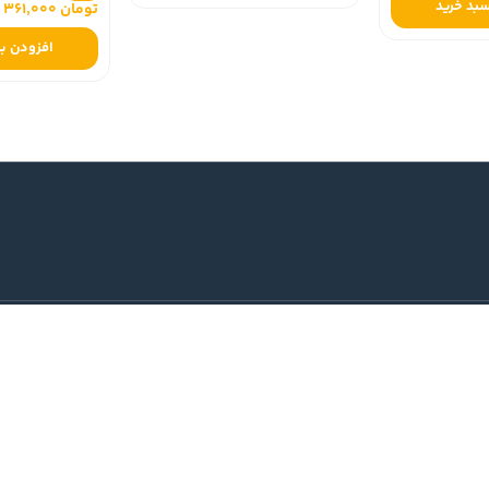
سبد خرید
تومان 361,000
افزودن به
خدمات مشتریان
چطور از کتاب فروشی بنوبوک خرید کنیم
02
شرایط و قوانین استفاده از خدمات
bennubook@g
سوالات متداول
بان انقلاب - خیابان فخررازی خیابان
درباره‌ما
رمری شرقی - پلاک74