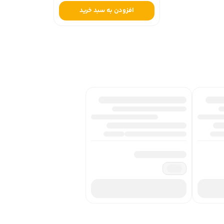
افزودن به سبد خرید
رمان «ترز راکن» با ترجم? محمد نجابتي و همراه با ترجم? مقدم? اميل زولا بر چاپ دوم اين رمان در انتشارات فرهنگ معاصر منتشر شده است. محمد نجابتي، متولد 1372 در اصفهان، مترجم
ه‌هاي نجابتي مي‌توان به «بيست‌هزار فرسنگ زير