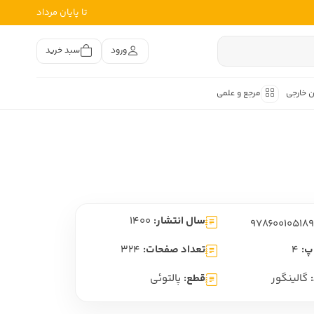
تا پایان مرداد
ورود
سبد خرید
ن خارجی
مرجع و علمی
متون کهن
اصر فارسی
هان
هن فارسی
سال انتشار:
1400
هن فارسی
تفسیر متون کهن
پ:
4
تعداد صفحات:
324
گالینگور
قطع:
پالتوئی