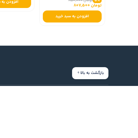
تومان 850,000
5٪
افزودن به 
تومان 807,500
افزودن به سبد خرید
بازگشت به بالا
بنوبوک
ارتباط با ما
جایی است که در آن خواندن برای‌مان یک وظیفه،
تماس با ما
تعهد، جبر یا ترس از جا ماندن از قافله کتابخوان‌ها
166954875
نباشد.
mail.com
تهران - خیا
شهدای ژاندا