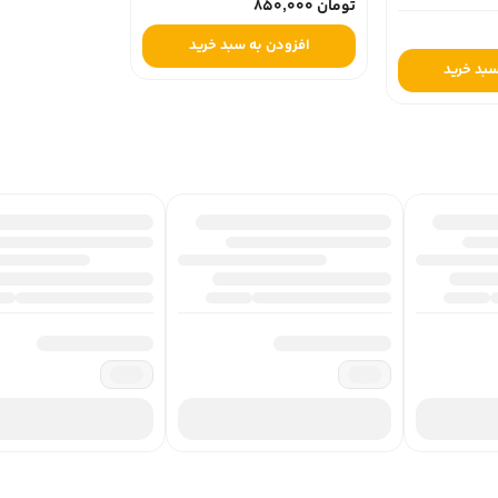
تومان 850,000
افزودن به سبد خرید
ه شهيد بهشتي و فوق ليسانس همين رشته از دانشگاه تهران است. از ديگر ترجم
د
» و «سه روز و يک زندگي» اشاره کرد.
رمان اولين بار در سال 1346 و در شرکت سهامي کتابهاي جيبي منتشر شده است.