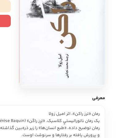
ادبیات آلمان
ادیان و اساطیر
ادبیات ترکیه
زبان خارجی
ادبیات آسیا
مرجع و علمی
سایر کشورهای اروپا
ادبیات
جستار و مقاله
آموزش نویسندگی
نقد ادبی
معرفی
طنز و گزین گویه
رمان «ترز راکن»، اثر اميل زولا
زبان شناسی
تاریخ ادبیات
رمان توضيح داده، «طبع انسان‌ها» را زير ذره‌بين گذاشته 
و پرورش يافته بر رفتارها و سرنوشت اوست.
ویرایش و ترجمه