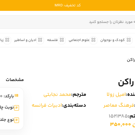
کد تخفیف: MRD
ادبیات ملل
ادبیات ایران
کودک و نوجوان
علوم اجتماعی
فلسفه
ادیان و اساطیر
زبا
ادبیات آمریکا
داستان کوتاه
شعر و 
ادبیات انگلیس
راکن
داستان کوتاه ایرانی
شعر مع
ادبیات فرانسه
داستان کوتاه خارجی
شعر ج
راکن
ادبیات ایتالیا
مشخصات
متون ک
ادبیات روسیه
ده:
امیل زولا
مترجم:
محمد نجابتی
بارکد:
9786001051890
شعر ک
ادبیات آمریکای لاتین
فرهنگ معاصر
دسته‌بندی:
ادبیات فرانسه
شرح و 
نوبت چا
ادبیات آلمان
تم:
1521385
نوع جلد:
ادبیات ترکیه
350
ادبیات آسیا