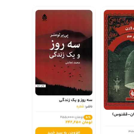
سه روز و یک زندگی
ناشر:
قطره
گان-ققنوس)
تومان 255,000
5٪
تومان 242,250
افزودن به سبد خرید