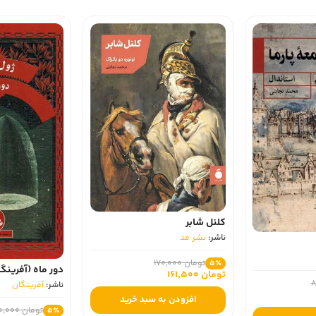
کلنل شابر
ناشر:
نشر مد
تومان 170,000
5٪
دور ماه (آفرین
تومان 161,500
ناشر:
آفرینگان
افزودن به سبد خرید
تومان 380,000
5٪