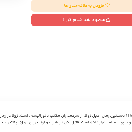
افزودن به علاقه‌مندی‌ها
سایر کشورهای اروپا
موجود شد خبرم کن !
داستان کوتاه
شعر و متون کهن
زندگینامه
ادبیات
ادبیات
زندگینامه و خاطرات
نمایشن
زندگینامه
سفرنامه
یادداشت‌ها و نامه‌ها
ادبیات نمایشی
يک رمان ناتوراليستيِ کلاسيک. «تِرِز راکَن» (Thérèse Raquin) نخستين رمان اميل زولا، از سردمداران مکتب نات
و مورد مطالعه قرار داده است. «ترز راکن» رماني درباره نيروي غريزه و تأثير س