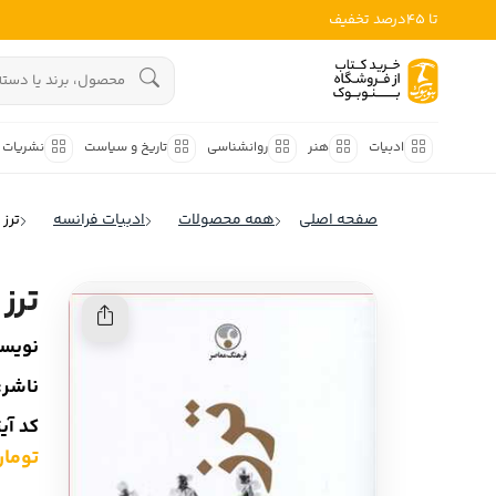
تا 45درصد تخفیف
ادبیات
هنوز جستجویی انجام نشده است.
هنر
ادبیات
هنر
روانشناسی
تاریخ و سیاست
نشریات
روانشناسی
ادبیات ملل
صفحه اصلی
همه محصولات
ادبیات فرانسه
ترز 
ادبیات ایران
تاریخ و سیاست
ادبیات آمریکا
ترز 
نشریات
ادبیات انگلیس
نویسن
کودک و نوجوان
ادبیات فرانسه
ناشر:
ادبیات ایتالیا
علوم اجتماعی
کد آی
ادبیات روسیه
تومان ,000
فلسفه
ادبیات آمریکای لاتین