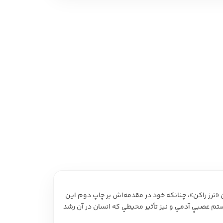
 نمایشی
امه و فیلمنامه
وراليسم، است. زولا در رمان «ترز راکن»، چنانکه خود در مقدمه‌اش بر چاپ دوم اين
يستم عصبيِ آدمي و نيز تأثير محيطي که انسان در آن رشد