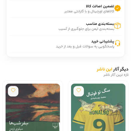
داستایفسکی نظیر جنایت و مکافات به تفصیل بیان شده‌ است.
تضمین اصالت کالا
پرسوناژ رمان یادداشت های زیرزمینی عنصری اصلی در این 
کالاهای اورجینال و با گارانتی معتبر
داستان است و او پرسوناژی است که تا عصر ما هم دوام آورده 
است. او بریده و غریبه از جامعه است و طردشدگی او را به 
بسته‌بندی مناسب
زیرزمین کشانده و همین مسئله او را از زندگی و حتی از خودش 
بسته‌بندی ایمن برای جلوگیری از آسیب
منزجر کرده است.
پشتیبانی خرید
در داستان داستایفسکی راه نجات انسان طرد شده نه با تغییرات 
پاسخگویی به سوالات قبل و بعد از خرید
اجتماعی بلکه از طریق تحولات درونی رخ می‌دهد. یادداشت های 
زیرزمینی را می‌توان رمانی درباره موقعیت تراژیک انسان در جهان 
دانست. 
دیگر آثار
این ناشر
در ترجمه حمیدرضا آتش بر آب از کتاب یادداشت های زیرزمینی 
تازه ترین آثار ناشر
چهارده مقاله پیرامون این رمان هم ترجمه شده که به درک بهتر 
اثر کمک می‌کند.
خلاصه رمان یادداشت های زیرزمینی
«مدت‌هاست که دارم به خودم دروغ می‌گویم: آدم خبیثی 
هستم. تازه همین دروغ را هم از روی خباثت گفتم. من فقط 
خودم را برای مشتی ارباب‌رجوع و آن افسر، لوس کردم، وگرنه 
دراصل هرگز نتوانستم در حقشان خباثت درست و حسابی کنم. 
رفته‌رفته عناصر به شدت متناقش و زیادی در خودم یافتم. حس 