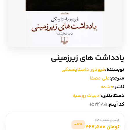
ادیان و اساطیر
سایر کشورهای اروپا
زبان خارجی
داستان کوتاه
مرجع و علمی
شعر و متون کهن
یادداشت های زیرزمینی
ادبیات
نویسنده:
فیودور داستایفسکی
زندگینامه
مترجم:
علی مصفا
ناشر:
چشمه
ادبیات نمایشی
دسته‌بندی:
ادبیات روسیه
کد آیتم:
1521985
تومان 450,000
5٪-
تومان 427,500