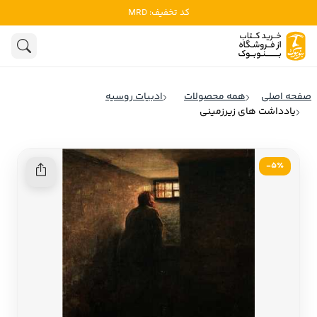
کد تخفیف: MRD
ادبیات
ادبیات ملل
هنوز جستجویی انجام نشده است.
هنر
ادبیات ایران
صفحه اصلی
همه محصولات
ادبیات روسیه
ادبیات آمریکا
یادداشت های زیرزمینی
روانشناسی
ادبیات انگلیس
تاریخ و سیاست
ادبیات فرانسه
5٪-
ادبیات ایتالیا
نشریات
ادبیات روسیه
کودک و نوجوان
ادبیات آمریکای لاتین
علوم اجتماعی
ادبیات آلمان
ادبیات ترکیه
فلسفه
ادبیات آسیا