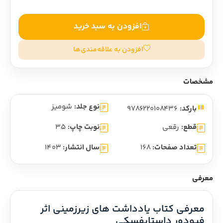
افزودن به سبد خرید
افزودن به علاقه‌مندی‌ها
مشخصات
نوع جلد:
شومیز
بارکد:
9786220108436
قطع:
رقعی
نوبت چاپ:
35
تعداد صفحات:
168
سال انتشار:
1403
معرفی
معرفی کتاب یادداشت های زیرزمینی اثر 
فیودور داستایفسکی