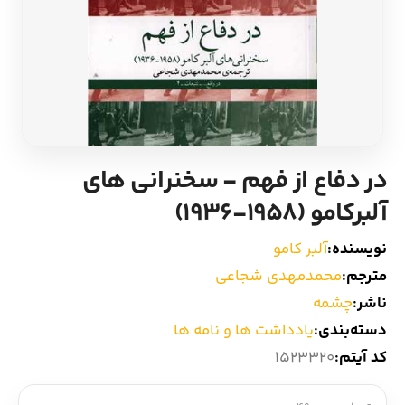
ادیان و اساطیر
سایر کشورهای اروپا
زبان خارجی
داستان کوتاه
مرجع و علمی
شعر و متون کهن
در دفاع از فهم - سخنرانی های
ادبیات
آلبرکامو (1958-1936)
زندگینامه
نویسنده:
آلبر کامو
مترجم:
محمدمهدی شجاعی
ادبیات نمایشی
ناشر:
چشمه
دسته‌بندی:
یادداشت ها و نامه ها
کد آیتم:
1523320