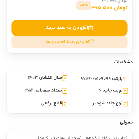
تومان 490,000
5٪-
تومان 465,500
افزودن به سبد خرید
افزودن به علاقه‌مندی‌ها
مشخصات
سال انتشار:
1403
بارکد:
9786220109099
نوبت چاپ:
6
تعداد صفحات:
352
نوع جلد:
شومیز
قطع:
رقعی
معرفی
کتاب «در دفاع از فهم» _ (سخنراني‌هاي آلبر کامو)